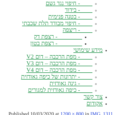
- חיפוי נגד גשם
- בידוד
- בטנה פנימית
- חיפוי מבודד תלת שכבתי
- ריצפה
- רצפת דק
- רצפת בטון
מידע שימושי
- מפת הרכבה – דום V2
- מפת הרכבה – דום V3
- מפת הרכבה – דום V4
- יתרונות של כיפה גאודזית
- גינה גאודזית
- כיפה גאודזית למגורים
צור קשר
אקודום
Published
10/03/2020
at
1200 × 800
in
IMG_1311