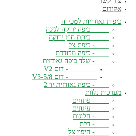
צור קשר
אקודום
כיפות גאודזיות למכירה
- כיפה ירוקה לגינה
- כיתת חוץ ירוקה
- כיפת צל
- כיפה מבודדת
- שלד כיפה גאודזית
- דום V2
- דום V3-5/8
- כיפה גאודזית יד 2
מערכות נלוות
- פתחים
- עיגונים
- חלונות
- דלת
- חיפוי צל