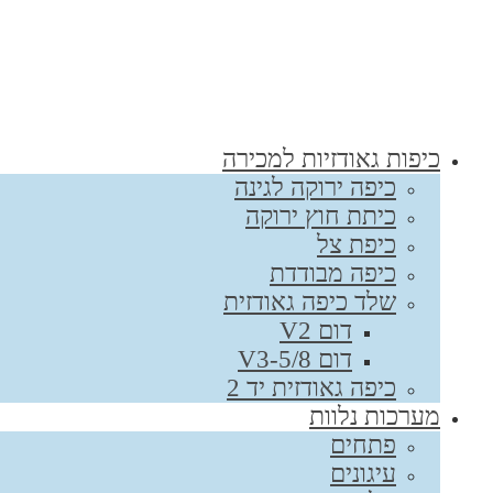
כיפות גאודזיות למכירה
כיפה ירוקה לגינה
כיתת חוץ ירוקה
כיפת צל
כיפה מבודדת
שלד כיפה גאודזית
דום V2
דום V3-5/8
כיפה גאודזית יד 2
מערכות נלוות
פתחים
עיגונים