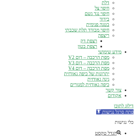
דלת
חיפוי צל
חיפוי נגד גשם
בידוד
בטנה פנימית
חיפוי מבודד תלת שכבתי
ריצפה
רצפת דק
רצפת בטון
מידע שימושי
מפת הרכבה – דום V2
מפת הרכבה – דום V3
מפת הרכבה – דום V4
יתרונות של כיפה גאודזית
גינה גאודזית
כיפה גאודזית למגורים
צור קשר
אקודום
ילוג לתוכן
תח סרגל נגישות
לי נגישות
הגדל טקסט