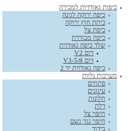
כיפות גאודזיות למכירה
כיפה ירוקה לגינה
כיתת חוץ ירוקה
כיפת צל
כיפה מבודדת
שלד כיפה גאודזית
דום V2
דום V3-5/8
כיפה גאודזית יד 2
מערכות נלוות
פתחים
עיגונים
חלונות
דלת
חיפוי צל
חיפוי נגד גשם
בידוד