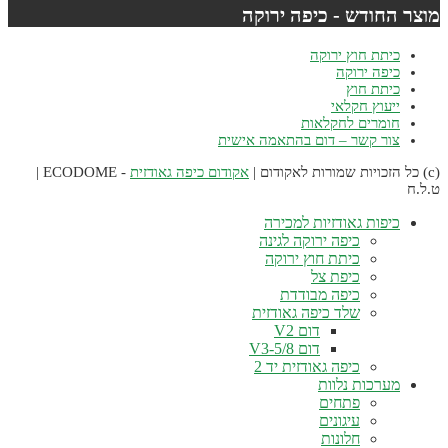
וצר החודש - כיפה ירוקה
כיתת חוץ ירוקה
כיפה ירוקה
כיתת חוץ
ייעוץ חקלאי
חומרים לחקלאות
צור קשר – דום בהתאמה אישית
אקודום כיפה גאודזית
- ECODOME |
.ל.ח
כיפות גאודזיות למכירה
כיפה ירוקה לגינה
כיתת חוץ ירוקה
כיפת צל
כיפה מבודדת
שלד כיפה גאודזית
דום V2
דום V3-5/8
כיפה גאודזית יד 2
מערכות נלוות
פתחים
עיגונים
חלונות