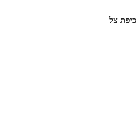
יפת צל