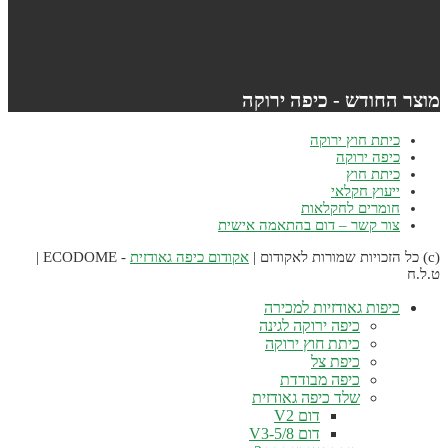
וצר החודש - כיפה ירוקה
כיתת חוץ ירוקה
כיפה ירוקה
כיתת חוץ
ייעוץ חקלאי
חומרים לחקלאות
צור קשר – דום בהתאמה אישית
אקודום כיפה גאודזית
- ECODOME |
.ל.ח
כיפות גאודזיות למכירה
כיפה ירוקה לגינה
כיתת חוץ ירוקה
כיפת צל
כיפה מבודדת
שלד כיפה גאודזית
דום V2
דום V3-5/8