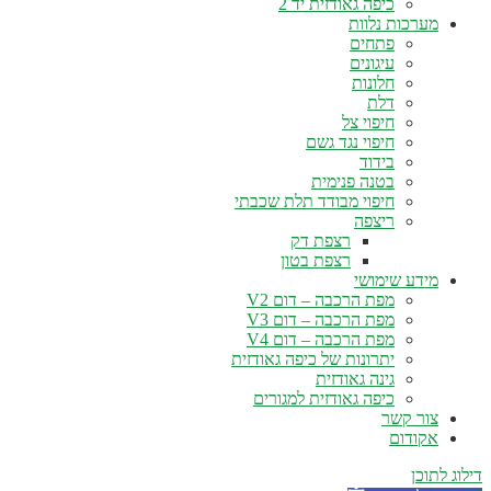
כיפה גאודזית יד 2
מערכות נלוות
פתחים
עיגונים
חלונות
דלת
חיפוי צל
חיפוי נגד גשם
בידוד
בטנה פנימית
חיפוי מבודד תלת שכבתי
ריצפה
רצפת דק
רצפת בטון
מידע שימושי
מפת הרכבה – דום V2
מפת הרכבה – דום V3
מפת הרכבה – דום V4
יתרונות של כיפה גאודזית
גינה גאודזית
כיפה גאודזית למגורים
צור קשר
אקודום
ילוג לתוכן