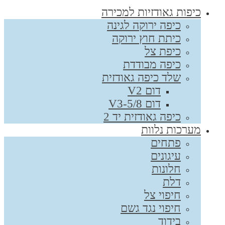
כיפות גאודזיות למכירה
כיפה ירוקה לגינה
כיתת חוץ ירוקה
כיפת צל
כיפה מבודדת
שלד כיפה גאודזית
דום V2
דום V3-5/8
כיפה גאודזית יד 2
מערכות נלוות
פתחים
עיגונים
חלונות
דלת
חיפוי צל
חיפוי נגד גשם
בידוד