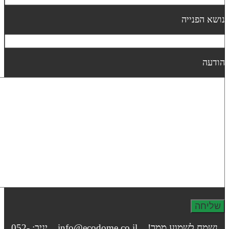
ושא הפנייה
ודעה
נשמח לשמוע ממך! info@ecodome.co.il יניב: 052-