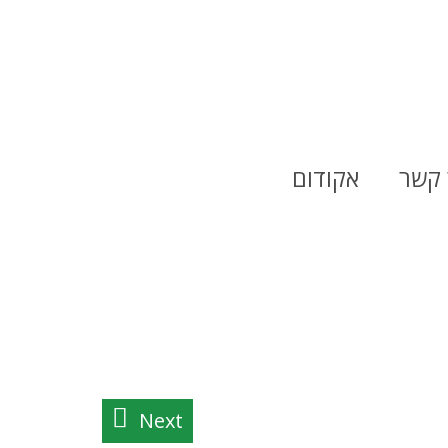
 קשר
אקודום
Next