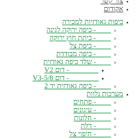
צור קשר
אקודום
כיפות גאודזיות למכירה
- כיפה ירוקה לגינה
- כיתת חוץ ירוקה
- כיפת צל
- כיפה מבודדת
- שלד כיפה גאודזית
- דום V2
- דום V3-5/8
- כיפה גאודזית יד 2
מערכות נלוות
- פתחים
- עיגונים
- חלונות
- דלת
- חיפוי צל