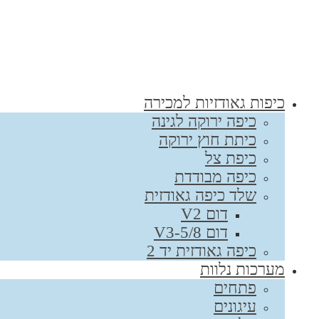
כיפות גאודזיות למכירה
כיפה ירוקה לגינה
כיתת חוץ ירוקה
כיפת צל
כיפה מבודדת
שלד כיפה גאודזית
דום V2
דום V3-5/8
כיפה גאודזית יד 2
מערכות נלוות
פתחים
עיגונים