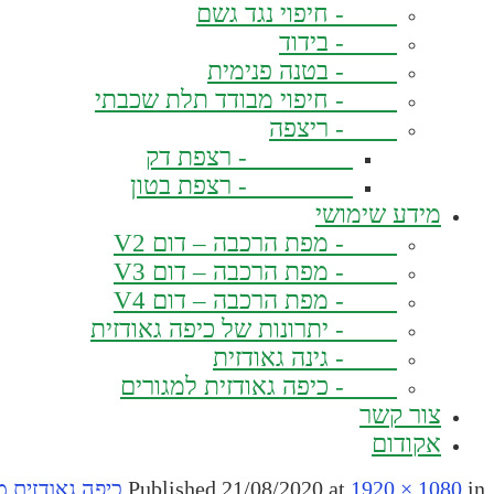
- חיפוי נגד גשם
- בידוד
- בטנה פנימית
- חיפוי מבודד תלת שכבתי
- ריצפה
- רצפת דק
- רצפת בטון
מידע שימושי
- מפת הרכבה – דום V2
- מפת הרכבה – דום V3
- מפת הרכבה – דום V4
- יתרונות של כיפה גאודזית
- גינה גאודזית
- כיפה גאודזית למגורים
צור קשר
אקודום
in
1920 × 1080
at
21/08/2020
Published
כיפה גאודזית 