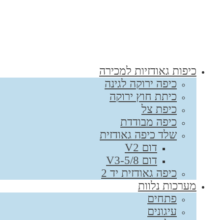
כיפות גאודזיות למכירה
כיפה ירוקה לגינה
כיתת חוץ ירוקה
כיפת צל
כיפה מבודדת
שלד כיפה גאודזית
דום V2
דום V3-5/8
כיפה גאודזית יד 2
מערכות נלוות
פתחים
עיגונים