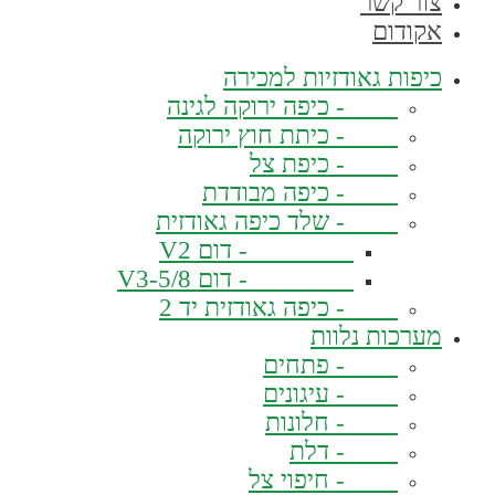
צור קשר
אקודום
כיפות גאודזיות למכירה
- כיפה ירוקה לגינה
- כיתת חוץ ירוקה
- כיפת צל
- כיפה מבודדת
- שלד כיפה גאודזית
- דום V2
- דום V3-5/8
- כיפה גאודזית יד 2
מערכות נלוות
- פתחים
- עיגונים
- חלונות
- דלת
- חיפוי צל