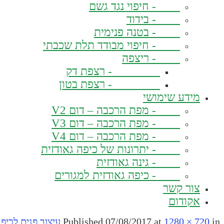
- חיפוי נגד גשם
- בידוד
- בטנה פנימית
- חיפוי מבודד תלת שכבתי
- ריצפה
- רצפת דק
- רצפת בטון
מידע שימושי
- מפת הרכבה – דום V2
- מפת הרכבה – דום V3
- מפת הרכבה – דום V4
- יתרונות של כיפה גאודזית
- גינה גאודזית
- כיפה גאודזית למגורים
צור קשר
אקודום
in
1280 × 720
at
07/08/2017
Published
עיצוב פנים לכיפ