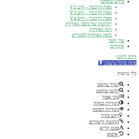
מידע שימושי
מפת הרכבה – דום V2
מפת הרכבה – דום V3
מפת הרכבה – דום V4
יתרונות של כיפה גאודזית
גינה גאודזית
כיפה גאודזית למגורים
צור קשר
אקודום
ילוג לתוכן
תח סרגל נגישות
לי נגישות
הגדל טקסט
הקטן טקסט
גווני אפור
ניגודיות גבוהה
ניגודיות הפוכה
רקע בהיר
הדגשת קישורים
פונט קריא
איפוס