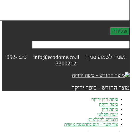
נשמח לשמוע ממך! info@ecodome.co.il יניב: 052-
3300212
וצר החודש - כיפה ירוקה
כיתת חוץ ירוקה
כיפה ירוקה
כיתת חוץ
ייעוץ חקלאי
חומרים לחקלאות
צור קשר – דום בהתאמה אישית