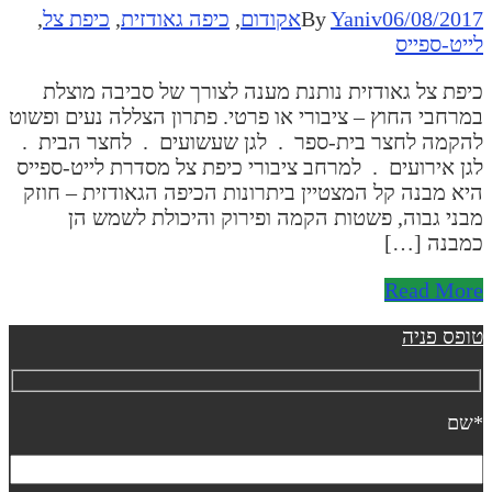
06/08/201
Yaniv
By
אקודום
,
כיפה גאודזית
,
כיפת צל
,
ייט-ספייס
יפת צל גאודזית נותנת מענה לצורך של סביבה מוצלת
מרחבי החוץ – ציבורי או פרטי. פתרון הצללה נעים ופשוט
הקמה לחצר בית-ספר . לגן שעשועים . לחצר הבית .
גן אירועים . למרחב ציבורי כיפת צל מסדרת לייט-ספייס
יא מבנה קל המצטיין ביתרונות הכיפה הגאודזית – חוזק
בני גבוה, פשטות הקמה ופירוק והיכולת לשמש הן
מבנה […]
Read Mor
ופס פניה
שם