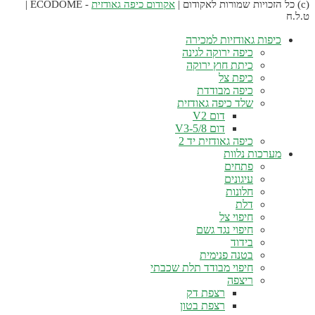
אקודום כיפה גאודזית
- ECODOME |
.ל.ח
כיפות גאודזיות למכירה
כיפה ירוקה לגינה
כיתת חוץ ירוקה
כיפת צל
כיפה מבודדת
שלד כיפה גאודזית
דום V2
דום V3-5/8
כיפה גאודזית יד 2
מערכות נלוות
פתחים
עיגונים
חלונות
דלת
חיפוי צל
חיפוי נגד גשם
בידוד
בטנה פנימית
חיפוי מבודד תלת שכבתי
ריצפה
רצפת דק
רצפת בטון