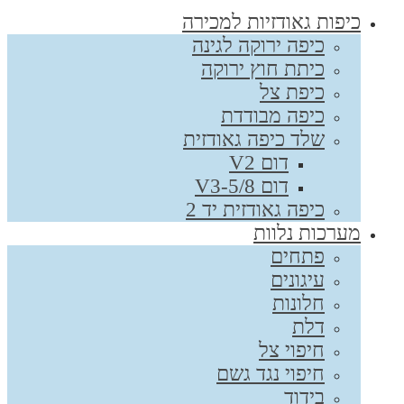
כיפות גאודזיות למכירה
כיפה ירוקה לגינה
כיתת חוץ ירוקה
כיפת צל
כיפה מבודדת
שלד כיפה גאודזית
דום V2
דום V3-5/8
כיפה גאודזית יד 2
מערכות נלוות
פתחים
עיגונים
חלונות
דלת
חיפוי צל
חיפוי נגד גשם
בידוד