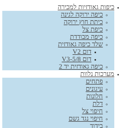
כיפות גאודזיות למכירה
כיפה ירוקה לגינה
כיתת חוץ ירוקה
כיפת צל
כיפה מבודדת
שלד כיפה גאודזית
דום V2
דום V3-5/8
כיפה גאודזית יד 2
מערכות נלוות
פתחים
עיגונים
חלונות
דלת
חיפוי צל
חיפוי נגד גשם
בידוד