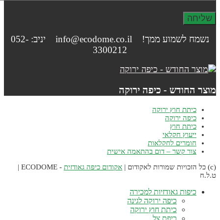
נשמח לשמוע ממך! info@ecodome.co.il יניב: 052-
3300212
וצר החודש - כיפה ירוקה
כיתת חוץ ירוקה
כיפה ירוקה
כיתת חוץ
ייעוץ חקלאי
חומרים לחקלאות
צור קשר – דום בהתאמה אישית
אקודום כיפה גאודזית
- ECODOME |
.ל.ח
כיפות גאודזיות למכירה
כיפה ירוקה לגינה
כיתת חוץ ירוקה
כיפת צל