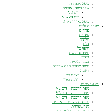
כיפה מבודדת
שלד כיפה גאודזית
דום V2
דום V3-5/8
כיפה גאודזית יד 2
מערכות נלוות
פתחים
עיגונים
חלונות
דלת
חיפוי צל
חיפוי נגד גשם
בידוד
בטנה פנימית
חיפוי מבודד תלת שכבתי
ריצפה
רצפת דק
רצפת בטון
מידע שימושי
מפת הרכבה – דום V2
מפת הרכבה – דום V3
מפת הרכבה – דום V4
יתרונות של כיפה גאודזית
גינה גאודזית
כיפה גאודזית למגורים