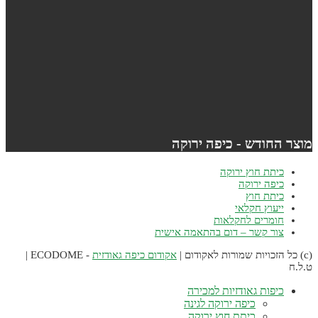
וצר החודש - כיפה ירוקה
כיתת חוץ ירוקה
כיפה ירוקה
כיתת חוץ
ייעוץ חקלאי
חומרים לחקלאות
צור קשר – דום בהתאמה אישית
אקודום כיפה גאודזית
- ECODOME |
.ל.ח
כיפות גאודזיות למכירה
כיפה ירוקה לגינה
כיתת חוץ ירוקה