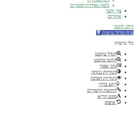
כיפה גאודזית למגורים
צור קשר
אקודום
ילוג לתוכן
תח סרגל נגישות
לי נגישות
הגדל טקסט
הקטן טקסט
גווני אפור
ניגודיות גבוהה
ניגודיות הפוכה
רקע בהיר
הדגשת קישורים
פונט קריא
איפוס