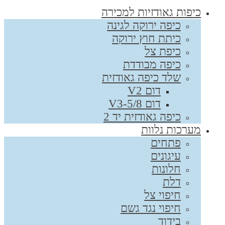
כיפות גאודזיות למכירה
כיפה ירוקה לגינה
כיתת חוץ ירוקה
כיפת צל
כיפה מבודדת
שלד כיפה גאודזית
דום V2
דום V3-5/8
כיפה גאודזית יד 2
מערכות נלוות
פתחים
עיגונים
חלונות
דלת
חיפוי צל
חיפוי נגד גשם
בידוד