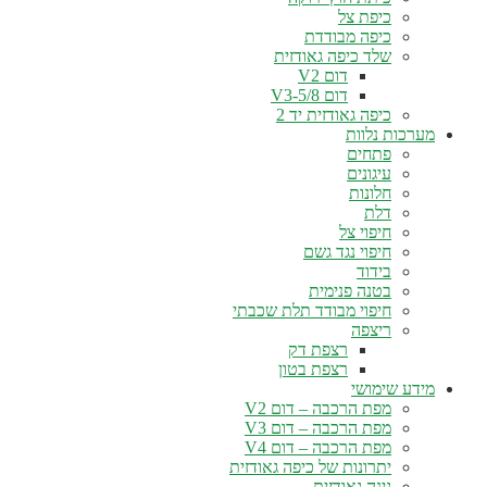
כיפת צל
כיפה מבודדת
שלד כיפה גאודזית
דום V2
דום V3-5/8
כיפה גאודזית יד 2
מערכות נלוות
פתחים
עיגונים
חלונות
דלת
חיפוי צל
חיפוי נגד גשם
בידוד
בטנה פנימית
חיפוי מבודד תלת שכבתי
ריצפה
רצפת דק
רצפת בטון
מידע שימושי
מפת הרכבה – דום V2
מפת הרכבה – דום V3
מפת הרכבה – דום V4
יתרונות של כיפה גאודזית
גינה גאודזית