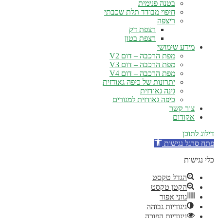
בטנה פנימית
חיפוי מבודד תלת שכבתי
ריצפה
רצפת דק
רצפת בטון
מידע שימושי
מפת הרכבה – דום V2
מפת הרכבה – דום V3
מפת הרכבה – דום V4
יתרונות של כיפה גאודזית
גינה גאודזית
כיפה גאודזית למגורים
צור קשר
אקודום
ילוג לתוכן
תח סרגל נגישות
לי נגישות
הגדל טקסט
הקטן טקסט
גווני אפור
ניגודיות גבוהה
ניגודיות הפוכה