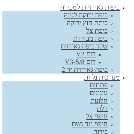
כיפות גאודזיות למכירה
כיפה ירוקה לגינה
כיתת חוץ ירוקה
כיפת צל
כיפה מבודדת
שלד כיפה גאודזית
דום V2
דום V3-5/8
כיפה גאודזית יד 2
מערכות נלוות
פתחים
עיגונים
חלונות
דלת
חיפוי צל
חיפוי נגד גשם
בידוד