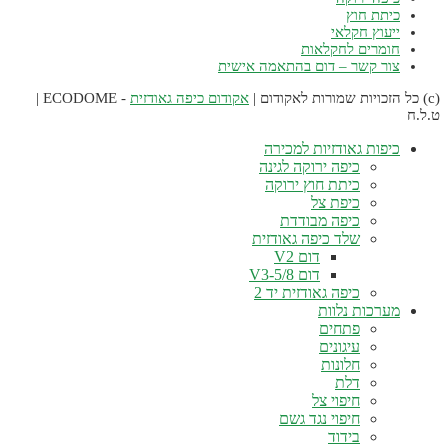
כיתת חוץ
ייעוץ חקלאי
חומרים לחקלאות
צור קשר – דום בהתאמה אישית
אקודום כיפה גאודזית
- ECODOME |
.ל.ח
כיפות גאודזיות למכירה
כיפה ירוקה לגינה
כיתת חוץ ירוקה
כיפת צל
כיפה מבודדת
שלד כיפה גאודזית
דום V2
דום V3-5/8
כיפה גאודזית יד 2
מערכות נלוות
פתחים
עיגונים
חלונות
דלת
חיפוי צל
חיפוי נגד גשם
בידוד