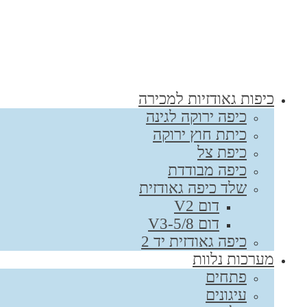
כיפות גאודזיות למכירה
כיפה ירוקה לגינה
כיתת חוץ ירוקה
כיפת צל
כיפה מבודדת
שלד כיפה גאודזית
דום V2
דום V3-5/8
כיפה גאודזית יד 2
מערכות נלוות
פתחים
עיגונים