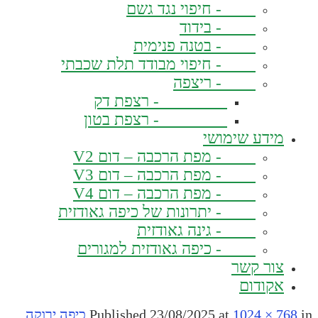
- חיפוי נגד גשם
- בידוד
- בטנה פנימית
- חיפוי מבודד תלת שכבתי
- ריצפה
- רצפת דק
- רצפת בטון
מידע שימושי
- מפת הרכבה – דום V2
- מפת הרכבה – דום V3
- מפת הרכבה – דום V4
- יתרונות של כיפה גאודזית
- גינה גאודזית
- כיפה גאודזית למגורים
צור קשר
אקודום
in
1024 × 768
at
23/08/2025
Published
כיפה ירוקה