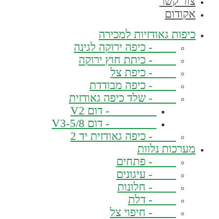
צור קשר
אקודום
כיפות גאודזיות למכירה
- כיפה ירוקה לגינה
- כיתת חוץ ירוקה
- כיפת צל
- כיפה מבודדת
- שלד כיפה גאודזית
- דום V2
- דום V3-5/8
- כיפה גאודזית יד 2
מערכות נלוות
- פתחים
- עיגונים
- חלונות
- דלת
- חיפוי צל