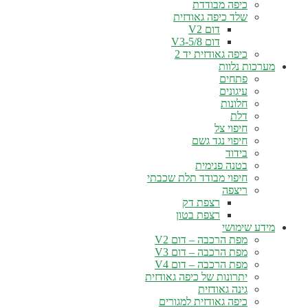
כיפה מבודדת
שלד כיפה גאודזית
דום V2
דום V3-5/8
כיפה גאודזית יד 2
מערכות נלוות
פתחים
עיגונים
חלונות
דלת
חיפוי צל
חיפוי נגד גשם
בידוד
בטנה פנימית
חיפוי מבודד תלת שכבתי
ריצפה
רצפת דק
רצפת בטון
מידע שימושי
מפת הרכבה – דום V2
מפת הרכבה – דום V3
מפת הרכבה – דום V4
יתרונות של כיפה גאודזית
גינה גאודזית
כיפה גאודזית למגורים