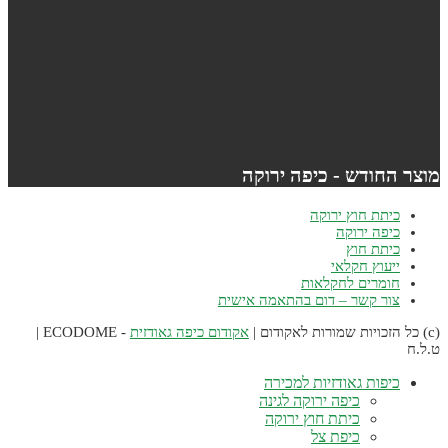
וצר החודש - כיפה ירוקה
כיתת חוץ ירוקה
כיפה ירוקה
כיתת חוץ
ייעוץ חקלאי
חומרים לחקלאות
צור קשר – דום בהתאמה אישית
אקודום כיפה גאודזית
- ECODOME |
.ל.ח
כיפות גאודזיות למכירה
כיפה ירוקה לגינה
כיתת חוץ ירוקה
כיפת צל