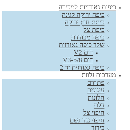
כיפות גאודזיות למכירה
כיפה ירוקה לגינה
כיתת חוץ ירוקה
כיפת צל
כיפה מבודדת
שלד כיפה גאודזית
דום V2
דום V3-5/8
כיפה גאודזית יד 2
מערכות נלוות
פתחים
עיגונים
חלונות
דלת
חיפוי צל
חיפוי נגד גשם
בידוד