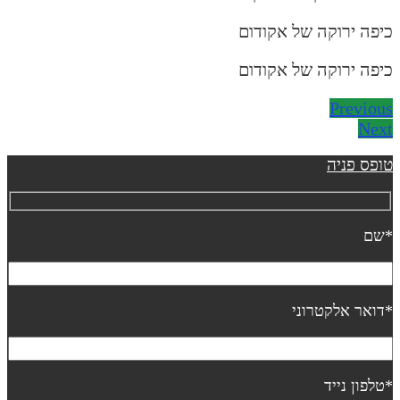
יפה ירוקה של אקודום
יפה ירוקה של אקודום
Previou
Nex
ופס פניה
שם
דואר אלקטרוני
טלפון נייד