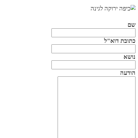
ם
תובת דוא"ל
ושא
ודעה