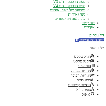
מפת הרכבה – דום V3
מפת הרכבה – דום V4
יתרונות של כיפה גאודזית
גינה גאודזית
כיפה גאודזית למגורים
צור קשר
אקודום
ילוג לתוכן
תח סרגל נגישות
לי נגישות
הגדל טקסט
הקטן טקסט
גווני אפור
ניגודיות גבוהה
ניגודיות הפוכה
רקע בהיר
הדגשת קישורים
פונט קריא
איפוס