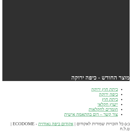
וצר החודש - כיפה ירוקה
כיתת חוץ ירוקה
כיפה ירוקה
כיתת חוץ
ייעוץ חקלאי
חומרים לחקלאות
צור קשר – דום בהתאמה אישית
אקודום כיפה גאודזית
- ECODOME |
.ל.ח