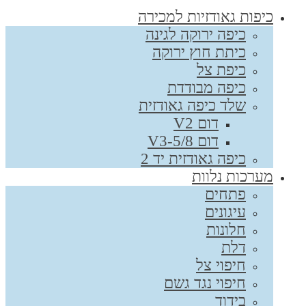
כיפות גאודזיות למכירה
כיפה ירוקה לגינה
כיתת חוץ ירוקה
כיפת צל
כיפה מבודדת
שלד כיפה גאודזית
דום V2
דום V3-5/8
כיפה גאודזית יד 2
מערכות נלוות
פתחים
עיגונים
חלונות
דלת
חיפוי צל
חיפוי נגד גשם
בידוד