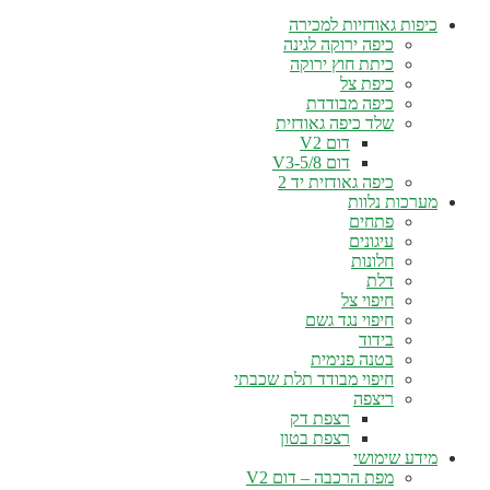
כיפות גאודזיות למכירה
כיפה ירוקה לגינה
כיתת חוץ ירוקה
כיפת צל
כיפה מבודדת
שלד כיפה גאודזית
דום V2
דום V3-5/8
כיפה גאודזית יד 2
מערכות נלוות
פתחים
עיגונים
חלונות
דלת
חיפוי צל
חיפוי נגד גשם
בידוד
בטנה פנימית
חיפוי מבודד תלת שכבתי
ריצפה
רצפת דק
רצפת בטון
מידע שימושי
מפת הרכבה – דום V2