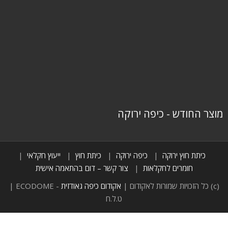
מוצר החודש - כיפה ירוקה
כיתת חוץ ירוקה
כיפה ירוקה
כיתת חוץ
ייעוץ חקלאי
חומרים לחקלאות
צור קשר – דום בהתאמה אישית
(c) כל הזכויות שמורות לאקודום |
אקודום כיפה גאודזית
- ECODOME |
ט.ל.ח