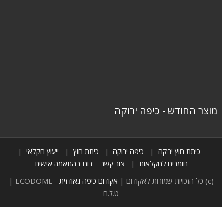
מוצר החודש - כיפה ירוקה
כיתת חוץ ירוקה
כיפה ירוקה
כיתת חוץ
ייעוץ חקלאי
חומרים לחקלאות
צור קשר – דום בהתאמה אישית
(c) כל הזכויות שמורות לאקודום |
אקודום כיפה גאודזית
- ECODOME |
ט.ל.ח